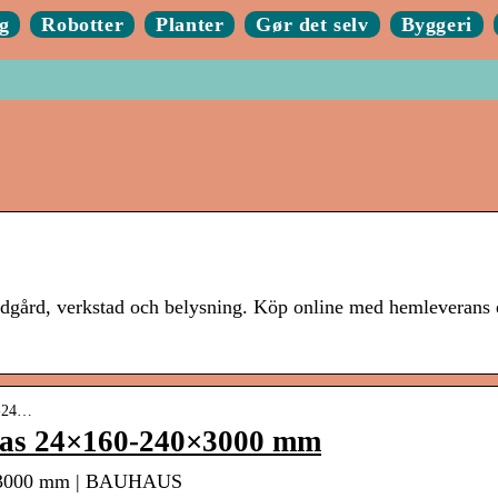
g
Robotter
Planter
Gør det selv
Byggeri
ädgård, verkstad och belysning. Köp online med hemleverans 
s-24…
las 24×160-240×3000 mm
0×3000 mm | BAUHAUS