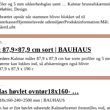
ofiler og 5 mm sikkerhedsglas samt … Kalmar bruseafskærmn
øbler, Design.
brættet opstår når stammen bliver blokket ud til
erkasserHjemmelavede udemiljøerProduktinformation:Mål:
retLuftt
-87-…
 87,9×87,9 cm sort | BAUHAUS
edøre.Kalmar måler 87,9 x 87,9 cm har sorte profiler og 5 
rene kan lukkes ind, så afskærningen også bliver
7,9 x 87,9 x 190 c
s-…
as høvlet ovntør18x160- …
ntør18x160-240×2500 mm | BAUHAUS
 har et fint høvlet udseende.Kalmarbrættet fremstilles ved, a