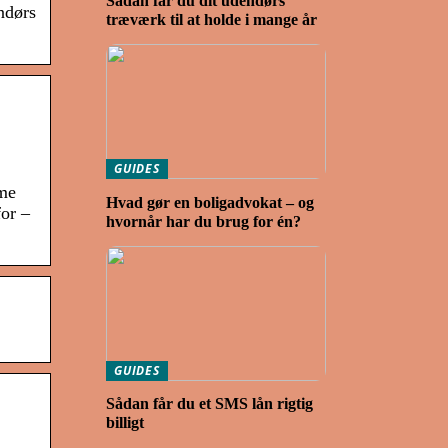
Sådan får du dit udendørs
ndørs
træværk til at holde i mange år
GUIDES
mme
Hvad gør en boligadvokat – og
for –
hvornår har du brug for én?
GUIDES
Sådan får du et SMS lån rigtig
billigt