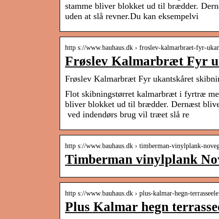
stamme bliver blokket ud til brædder. Dern
uden at slå revner.Du kan eksempelvi
http s://www.bauhaus.dk › froslev-kalmarbraet-fyr-uk
Frøslev Kalmarbræt Fyr u
Frøslev Kalmarbræt Fyr ukantskåret ski
Flot skibningstørret kalmarbræt i fyrtræ me
bliver blokket ud til brædder. Dernæst bliv
ved indendørs brug vil træet slå re
http s://www.bauhaus.dk › timberman-vinylplank-nov
Timberman vinylplank No
http s://www.bauhaus.dk › plus-kalmar-hegn-terrassee
Plus Kalmar hegn terrass