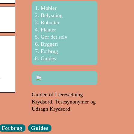
Møbler
Belysning
Robotter
Planter
Gør det selv
Byggeri
Forbrug
Guides
å
Guiden til Læresætning
Krydsord, Tesesynonymer og
Udsagn Krydsord
Forbrug
Guides