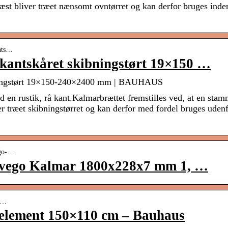
æst bliver træet nænsomt ovntørret og kan derfor bruges inde
ants…
kantskåret skibningstørt 19×150 …
bningstørt 19×150-240×2400 mm | BAUHAUS
d en rustik, rå kant.Kalmarbrættet fremstilles ved, at en sta
er træet skibningstørret og kan derfor med fordel bruges uden
ego-…
vego Kalmar 1800x228x7 mm 1, …
le…
eelement 150×110 cm – Bauhaus