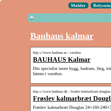
Møbler
Belysnin
Bauhaus kalmar
http s://www.bauhaus.se › varuhus
BAUHAUS Kalmar
Din specialist inom bygg, badrum, färg, tr
hämta i varuhus.
http s://www.bauhaus.dk › froslev-kalmarbraet-dougla
Frøslev kalmarbræt Doug
Frøslev kalmarbræt Douglas 24×160-24