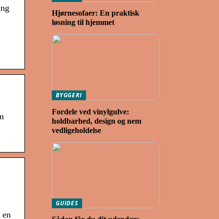
ing
Hjørnesofaer: En praktisk
løsning til hjemmet
BYGGERI
Fordele ved vinylgulve:
mm
holdbarhed, design og nem
vedligeholdelse
GUIDES
t en