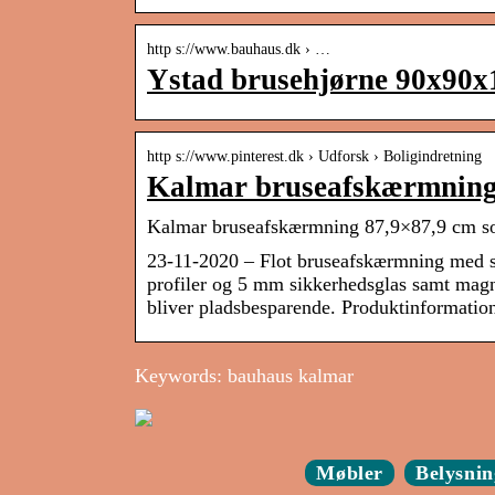
http s://www.bauhaus.dk › …
Ystad brusehjørne 90x90
http s://www.pinterest.dk › Udforsk › Boligindretning
Kalmar bruseafskærmning 8
Kalmar bruseafskærmning 87,9×87,9 cm sor
23-11-2020 – Flot bruseafskærmning med s
profiler og 5 mm sikkerhedsglas samt magn
bliver pladsbesparende. Produktinformation
Keywords: bauhaus kalmar
Møbler
Belysnin