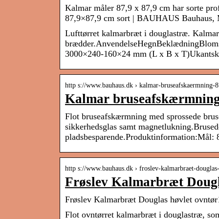
Kalmar måler 87,9 x 87,9 cm har sorte pr
87,9×87,9 cm sort | BAUHAUS Bauhaus, M
Lufttørret kalmarbræt i douglastræ. Kalmar
brædder.AnvendelseHegnBeklædningBlomst
3000×240-160×24 mm (L x B x T)Ukantskå
http s://www.bauhaus.dk › kalmar-bruseafskaermning
Kalmar bruseafskærmning
Flot bruseafskærmning med sprossede brus
sikkerhedsglas samt magnetlukning.Brusedø
pladsbesparende.Produktinformation:Mål: 8
http s://www.bauhaus.dk › froslev-kalmarbraet-dougla
Frøslev Kalmarbræt Dougl
Frøslev Kalmarbræt Douglas høvlet ov
Flot ovntørret kalmarbræt i douglastræ, som