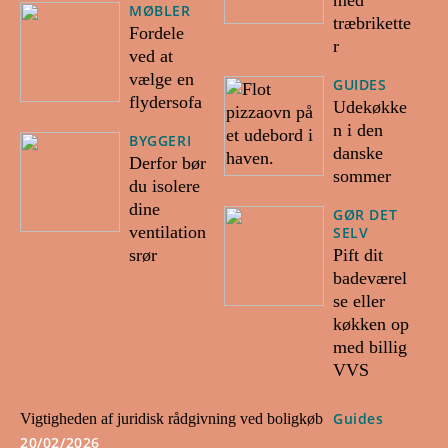
med
MØBLER
træbrikette
Fordele
r
ved at
vælge en
GUIDES
flydersofa
Udekøkke
n i den
BYGGERI
danske
Derfor bør
sommer
du isolere
dine
GØR DET
ventilation
SELV
srør
Pift dit
badeværel
se eller
køkken op
med billig
VVS
Guides
Vigtigheden af juridisk rådgivning ved boligkøb
20/02/2026