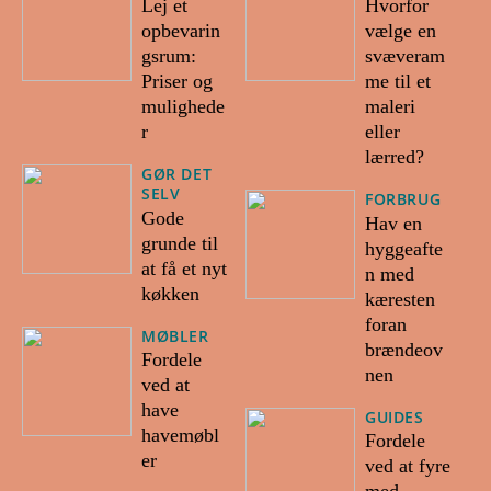
Lej et
Hvorfor
opbevarin
vælge en
gsrum:
svæveram
Priser og
me til et
mulighede
maleri
r
eller
lærred?
GØR DET
SELV
FORBRUG
Gode
Hav en
grunde til
hyggeafte
at få et nyt
n med
køkken
kæresten
foran
MØBLER
brændeov
Fordele
nen
ved at
have
GUIDES
havemøbl
Fordele
er
ved at fyre