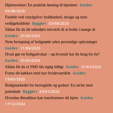
Guides
Hjørnesofaer: En praktisk løsning til hjemmet
05/08/2025
Fordele ved vinylgulve: holdbarhed, design og nem
Byggeri
03/08/2025
vedligeholdelse
Sådan får du dit udendørs træværk til at holde i mange år
Guides
27/06/2025
Nem beregning af boligstøtte uden personlige oplysninger
Guides
11/06/2025
Hvad gør en boligadvokat – og hvornår har du brug for én?
Guides
07/05/2025
Guides
21/03/2025
Sådan får du et SMS lån rigtig billigt
Guides
Forny dit køkken med nye hvidevaredele
19/03/2025
Boligmarkedet for herregårde og godser: En niche med
Byggeri
23/01/2025
potentiale
Guides
Hvordan &tradition kan transformere dit hjem
17/12/2024