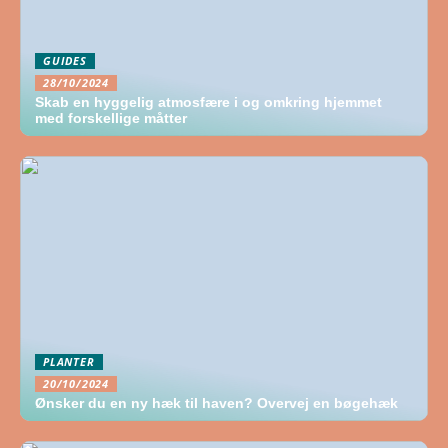
GUIDES
28/10/2024
Skab en hyggelig atmosfære i og omkring hjemmet
med forskellige måtter
PLANTER
20/10/2024
Ønsker du en ny hæk til haven? Overvej en bøgehæk