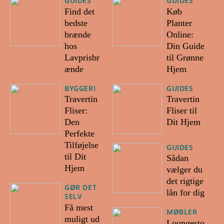
GUIDES
GUIDES
Find det
Køb
bedste
Planter
brænde
Online:
hos
Din Guide
Lavprisbr
til Grønne
ænde
Hjem
BYGGERI
GUIDES
Travertin
Travertin
Fliser:
Fliser til
Den
Dit Hjem
Perfekte
Tilføjelse
GUIDES
til Dit
Sådan
Hjem
vælger du
det rigtige
GØR DET
lån for dig
SELV
Få mest
MØBLER
muligt ud
Loungesto