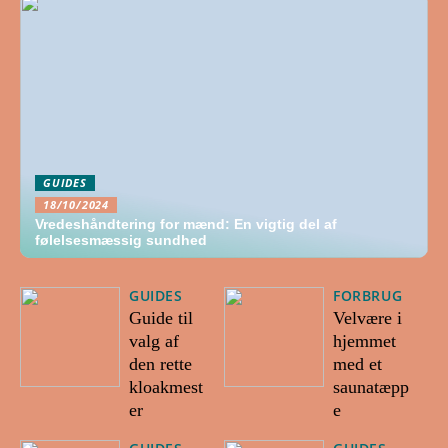
GUIDES
18/10/2024
Vredeshåndtering for mænd: En vigtig del af
følelsesmæssig sundhed
GUIDES
FORBRUG
Guide til
Velvære i
valg af
hjemmet
den rette
med et
kloakmest
saunatæpp
er
e