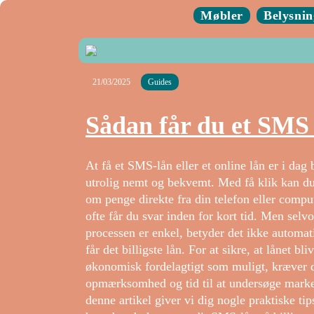
Møbler
Belysnin
21/03/2025
Guides
Sådan får du et SMS l
At få et SMS-lån eller et online lån er i dag 
utrolig nemt og bekvemt. Med få klik kan d
om penge direkte fra din telefon eller compu
ofte får du svar inden for kort tid. Men selv
processen er enkel, betyder det ikke automati
får det billigste lån. For at sikre, at lånet bli
økonomisk fordelagtigt som muligt, kræver d
opmærksomhed og tid til at undersøge marke
denne artikel giver vi dig nogle praktiske tips