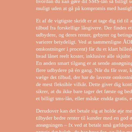
hvordan du kan gøre dit SMS-lån så billigt 
muligt uden at gå på kompromis med hastig
Et af de vigtigste skridt er at tage dig tid til 
tilbud fra forskellige långivere. Der findes e
udbydere, og deres renter, gebyrer og beting
varierer betydeligt. Ved at sammenligne ÅOP
omkostninger i procent) får du et klart billed
hvad lånet reelt koster, inklusive alle skjulte
En anden smart tilgang er at sende ansøgning
flere udbydere på én gang. Når du får svar, 
vælge det tilbud, der har de laveste omkostn
de mest fleksible vilkår. Dette giver dig kont
sikrer, at du ikke bare tager det første og be
et billigt sms-lån, eller måske endda gratis, e
Derudover kan det betale sig at holde øje m
tilbyder bedre renter til kunder med en god ø
ansøgningen – fx ved at betale små gældspost