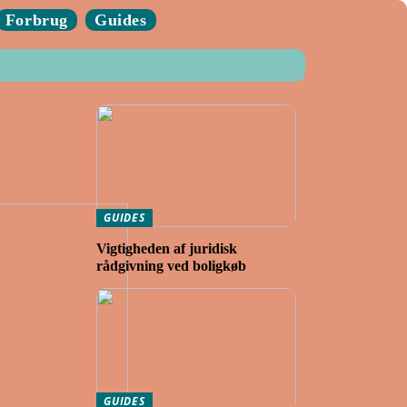
Forbrug
Guides
GUIDES
Vigtigheden af juridisk
rådgivning ved boligkøb
GUIDES