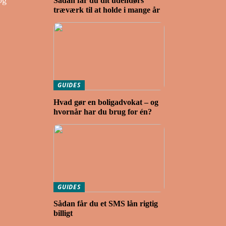
og
Sådan får du dit udendørs
træværk til at holde i mange år
GUIDES
Hvad gør en boligadvokat – og
hvornår har du brug for én?
GUIDES
Sådan får du et SMS lån rigtig
billigt