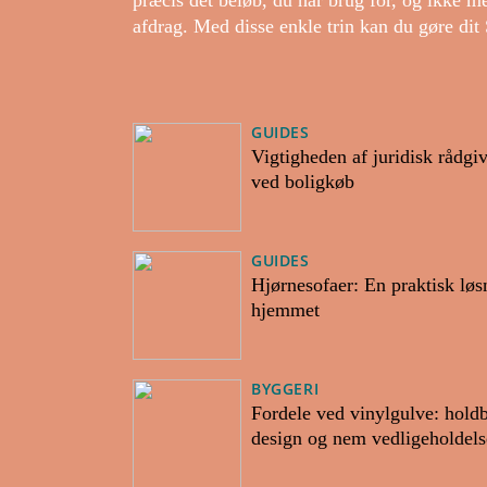
præcis det beløb, du har brug for, og ikke me
afdrag. Med disse enkle trin kan du gøre dit
GUIDES
Vigtigheden af juridisk rådgi
ved boligkøb
GUIDES
Hjørnesofaer: En praktisk løsn
hjemmet
BYGGERI
Fordele ved vinylgulve: hold
design og nem vedligeholdels