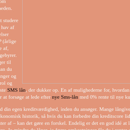
som
heden.
at studere
t hav af
elser
 (årlige
e af,
 gebyrer.
er til
kan du
inger og
rol og
dste
SMS lån
, der dukker op. En af mulighederne for, hvordan
r at forsøge at lede efter
nye Sms-lån
med 0% rente til nye ku
ed din egen kreditværdighed, inden du ansøger. Mange långiv
konomisk historik, så hvis du kan forbedre din kreditscore li
er af – kan det gøre en forskel. Endelig er det en god idé at 