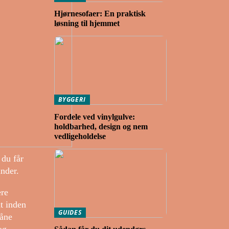
Hjørnesofaer: En praktisk
løsning til hjemmet
BYGGERI
Fordele ved vinylgulve:
holdbarhed, design og nem
vedligeholdelse
 du får
nder.
ere
dt inden
GUIDES
låne