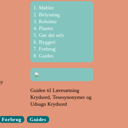
Møbler
n
Belysning
Robotter
Planter
Gør det selv
Byggeri
Forbrug
Guides
ny
Guiden til Læresætning
Krydsord, Tesesynonymer og
Udsagn Krydsord
Forbrug
Guides