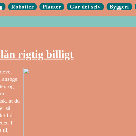
g
Robotter
Planter
Gør det selv
Byggeri
ån rigtig billigt
blevet
u ansøge
ter, og
om
sk, at du
ver så
et lidt
det. I
 til,