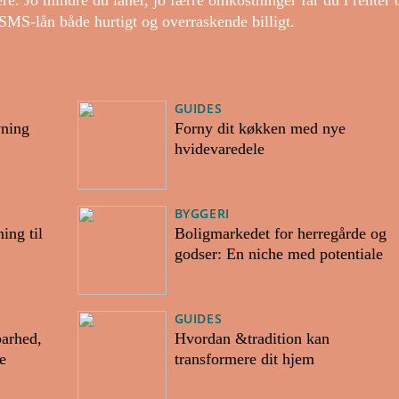
re. Jo mindre du låner, jo færre omkostninger får du i renter 
 SMS-lån både hurtigt og overraskende billigt.
GUIDES
vning
Forny dit køkken med nye
hvidevaredele
BYGGERI
ing til
Boligmarkedet for herregårde og
godser: En niche med potentiale
GUIDES
barhed,
Hvordan &tradition kan
e
transformere dit hjem