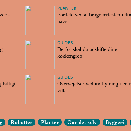
PLANTER
æværk
Fordele ved at bruge ærtesten i di
have
GUIDES
og
Derfor skal du udskifte dine
køkkengreb
GUIDES
 billigt
Overvejelser ved indflytning i en 
villa
g
Robotter
Planter
Gør det selv
Byggeri