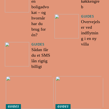
en
køkkengre
boligadvo
b
kat – og
GUIDES
hvornår
Overvejels
har du
er ved
brug for
indflytnin
én?
g i en ny
villa
GUIDES
Sådan får
du et SMS
lån rigtig
billigt
GUIDES
GUIDES