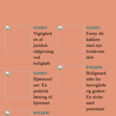
GUIDES
GUIDES
Vigtighed
Forny dit
en af
køkken
juridisk
med nye
rådgivning
hvidevare
ved
dele
boligkøb
BYGGERI
Boligmark
GUIDES
Hjørnesof
edet for
aer: En
herregårde
praktisk
og godser:
løsning til
En niche
hjemmet
med
potentiale
BYGGERI