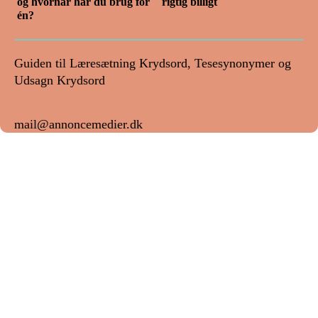
og hvornår har du brug for
rigtig billigt
én?
Guiden til Læresætning Krydsord, Tesesynonymer og
Udsagn Krydsord
mail@annoncemedier.dk