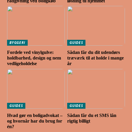
rådgivning ved boligkøb
løsning til hjemmet
BYGGERI
GUIDES
Fordele ved vinylgulve:
Sådan får du dit udendørs
holdbarhed, design og nem
træværk til at holde i mange
vedligeholdelse
år
GUIDES
GUIDES
Hvad gør en boligadvokat –
Sådan får du et SMS lån
og hvornår har du brug for
rigtig billigt
én?