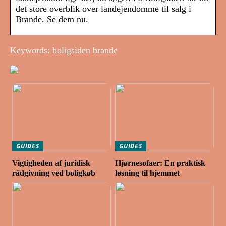
det store overblik over landejendomme til salg i
Brande. Se dem nu.
Keywords: boligsiden brande
GUIDES
GUIDES
Vigtigheden af juridisk
Hjørnesofaer: En praktisk
rådgivning ved boligkøb
løsning til hjemmet