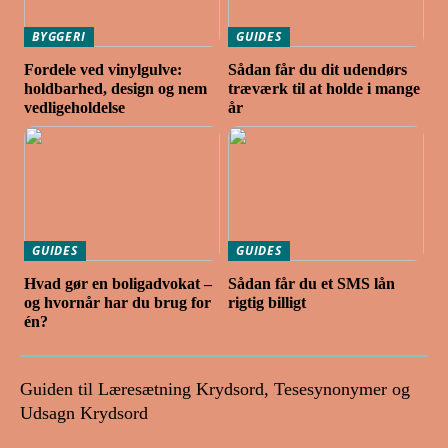
BYGGERI
GUIDES
Fordele ved vinylgulve:
Sådan får du dit udendørs
holdbarhed, design og nem
træværk til at holde i mange
vedligeholdelse
år
GUIDES
GUIDES
Hvad gør en boligadvokat –
Sådan får du et SMS lån
og hvornår har du brug for
rigtig billigt
én?
Guiden til Læresætning Krydsord, Tesesynonymer og
Udsagn Krydsord