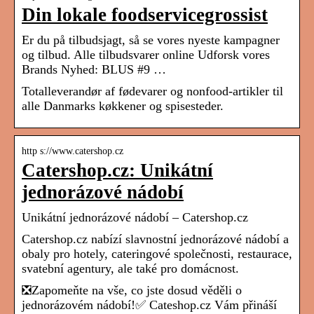
Din lokale foodservicegrossist
Er du på tilbudsjagt, så se vores nyeste kampagner
og tilbud. Alle tilbudsvarer online Udforsk vores
Brands Nyhed: BLUS #9 …
Totalleverandør af fødevarer og nonfood-artikler til
alle Danmarks køkkener og spisesteder.
http s://www.catershop.cz
Catershop.cz: Unikátní
jednorázové nádobí
Unikátní jednorázové nádobí – Catershop.cz
Catershop.cz nabízí slavnostní jednorázové nádobí a
obaly pro hotely, cateringové společnosti, restaurace,
svatební agentury, ale také pro domácnost.
❎Zapomeňte na vše, co jste dosud věděli o
jednorázovém nádobí!✅ Cateshop.cz Vám přináší