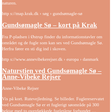
naturen.
http s://map.krak.dk › søg › gundsømagle-sø
Gundsømagle Sø – kort på Krak
Fra P-pladsen i Østrup finder du informationstavler om
området og de fugle som kan ses ved Gundsømagle Sø.
Herfra fører en sti dig ind i skoven.
http s://www.annevibekerejser.dk › europa › danmark
Naturstien ved Gundsømagle Sø –
Anne-Vibeke Rejser
Anne-Vibeke Rejser
Vis på kort. Rutevejledning. Se billeder. Fuglereservatet
ved Gundsømagle Sø er et fuglerigt søområde på 300
hektar med to overdækkede fugletårne forbundet …