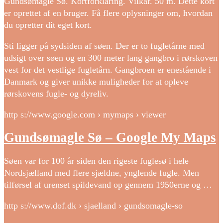
Gundsømagle Sø. Kortforklaring. Vilkår. 50 m. Dette kort
er oprettet af en bruger. Få flere oplysninger om, hvordan
du opretter dit eget kort.
Sti ligger på sydsiden af søen. Der er to fugletårne med
udsigt over søen og en 300 meter lang gangbro i rørskoven
vest for det vestlige fugletårn. Gangbroen er enestående i
Danmark og giver unikke muligheder for at opleve
rørskovens fugle- og dyreliv.
http s://www.google.com › mymaps › viewer
Gundsømagle Sø – Google My Maps
Søen var for 100 år siden den rigeste fuglesø i hele
Nordsjælland med flere sjældne, ynglende fugle. Men
tilførsel af urenset spildevand op gennem 1950erne og …
http s://www.dof.dk › sjaelland › gundsomagle-so