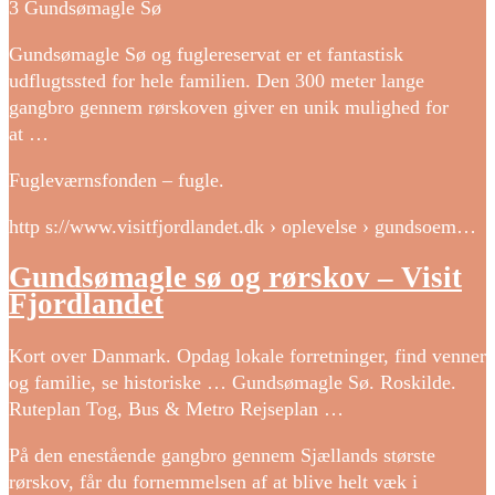
3 Gundsømagle Sø
Gundsømagle Sø og fuglereservat er et fantastisk
udflugtssted for hele familien. Den 300 meter lange
gangbro gennem rørskoven giver en unik mulighed for
at …
Fugleværnsfonden – fugle.
http s://www.visitfjordlandet.dk › oplevelse › gundsoem…
Gundsømagle sø og rørskov – Visit
Fjordlandet
Kort over Danmark. Opdag lokale forretninger, find venner
og familie, se historiske … Gundsømagle Sø. Roskilde.
Ruteplan Tog, Bus & Metro Rejseplan …
På den enestående gangbro gennem Sjællands største
rørskov, får du fornemmelsen af at blive helt væk i