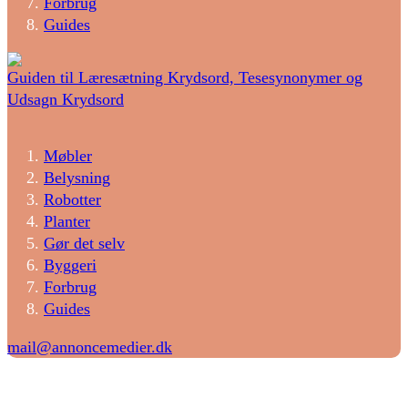
Forbrug
Guides
Guiden til Læresætning Krydsord, Tesesynonymer og
Udsagn Krydsord
Møbler
Belysning
Robotter
Planter
Gør det selv
Byggeri
Forbrug
Guides
mail@annoncemedier.dk