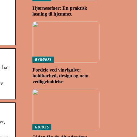
Hjørnesofaer: En praktisk
løsning til hjemmet
BYGGERI
 har
Fordele ved vinylgulve:
holdbarhed, design og nem
vedligeholdelse
iv
er,
GUIDES