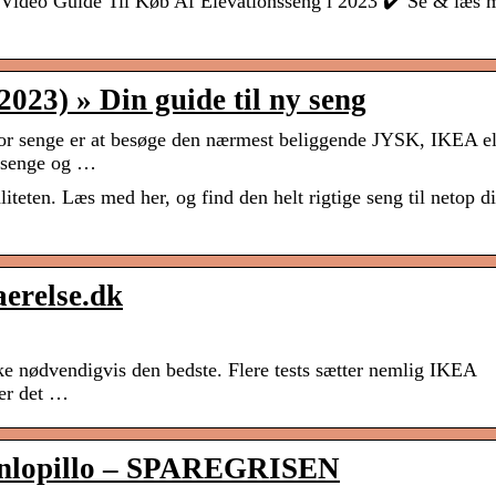
s Video Guide Til Køb Af Elevationsseng i 2023 ✔️ Se & læs 
2023) » Din guide til ny seng
or senge er at besøge den nærmest beliggende JYSK, IKEA el
e senge og …
liteten. Læs med her, og find den helt rigtige seng til netop d
aerelse.dk
e nødvendigvis den bedste. Flere tests sætter nemlig IKEA
ter det …
unlopillo – SPAREGRISEN