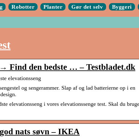
g
Robotter
Planter
Gør det selv
Byggeri
est
 → Find den bedste … – Testbladet.dk
ste elevationsseng
sengestel og sengerammer. Slap af og lad batterierne op i en
 design.
te elevationsseng i vores elevationssenge test. Skal du brug
n god nats søvn – IKEA