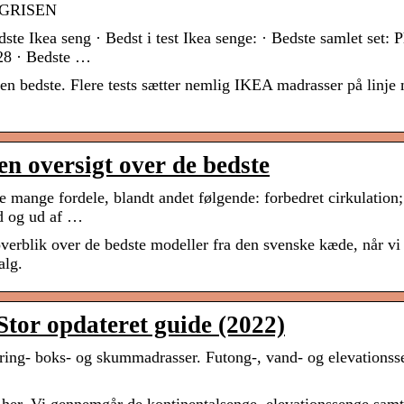
REGRISEN
e Ikea seng · Bedst i test Ikea senge: · Bedste samlet set: P
28 · Bedste …
en bedste. Flere tests sætter nemlig IKEA madrasser på linje
en oversigt over de bedste
 mange fordele, blandt andet følgende: forbedret cirkulation;
nd og ud af …
overblik over de bedste modeller fra den svenske kæde, når vi
alg.
 Stor opdateret guide (2022)
ing- boks- og skummadrasser. Futong-, vand- og elevationss