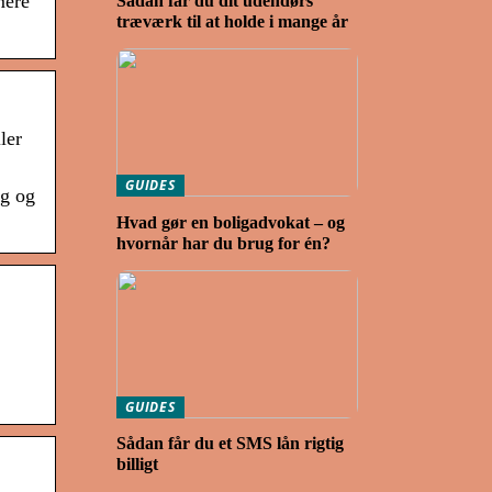
mere
Sådan får du dit udendørs
træværk til at holde i mange år
ler
GUIDES
ig og
Hvad gør en boligadvokat – og
hvornår har du brug for én?
GUIDES
Sådan får du et SMS lån rigtig
billigt