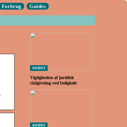
Forbrug
Guides
GUIDES
Vigtigheden af juridisk
rådgivning ved boligkøb
e
GUIDES