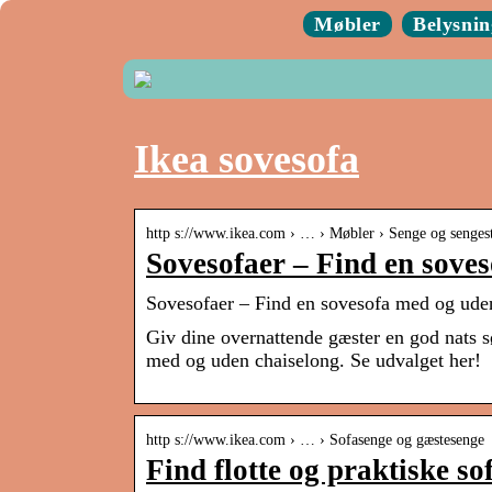
Møbler
Belysnin
Ikea sovesofa
http s://www.ikea.com › … › Møbler › Senge og senges
Sovesofaer – Find en sove
Sovesofaer – Find en sovesofa med og ud
Giv dine overnattende gæster en god nats sø
med og uden chaiselong. Se udvalget her!
http s://www.ikea.com › … › Sofasenge og gæstesenge
Find flotte og praktiske s