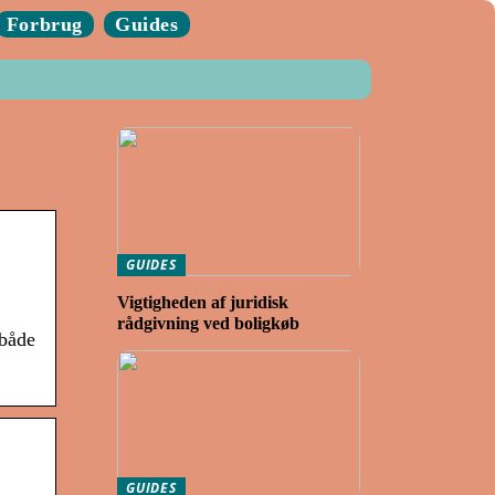
Forbrug
Guides
GUIDES
Vigtigheden af juridisk
rådgivning ved boligkøb
 både
GUIDES