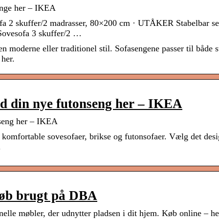
senge her – IKEA
ofa 2 skuffer/2 madrasser, 80×200 cm · UTÅKER Stabelbar s
ovesofa 3 skuffer/2 …
en moderne eller traditionel stil. Sofasengene passer til både s
her.
nd din nye futonseng her – IKEA
nseng her – IKEA
g komfortable sovesofaer, brikse og futonsofaer. Vælg det desi
.
Køb brugt på DBA
elle møbler, der udnytter pladsen i dit hjem. Køb online – he