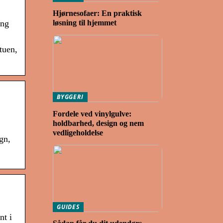
Hjørnesofaer: En praktisk
løsning til hjemmet
eng
tuen,
BYGGERI
Fordele ved vinylgulve:
holdbarhed, design og nem
vedligeholdelse
gn,
GUIDES
nt i