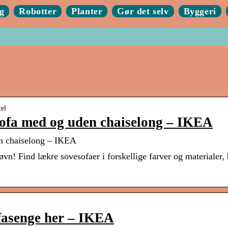
g
Robotter
Planter
Gør det selv
Byggeri
tel
sofa med og uden chaiselong – IKEA
en chaiselong – IKEA
vn! Find lækre sovesofaer i forskellige farver og materialer,
ofasenge her – IKEA