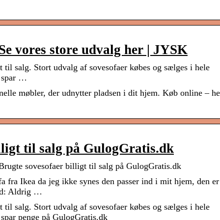
Se vores store udvalg her | JYSK
t til salg. Stort udvalg af sovesofaer købes og sælges i hele
g spar …
elle møbler, der udnytter pladsen i dit hjem. Køb online – he
✓
lligt til salg på GulogGratis.dk
Brugte sovesofaer billigt til salg på GulogGratis.dk
 fra Ikea da jeg ikke synes den passer ind i mit hjem, den er
nd: Aldrig …
t til salg. Stort udvalg af sovesofaer købes og sælges i hele
 spar penge på GulogGratis.dk