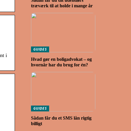
Sådan får du dit udendørs
træværk til at holde i mange år
GUIDES
nt i
Hvad gør en boligadvokat – og
hvornår har du brug for én?
GUIDES
Sådan får du et SMS lån rigtig
billigt