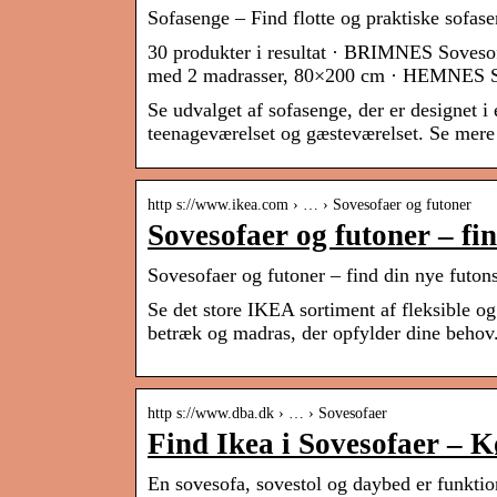
Sofasenge – Find flotte og praktiske sofa
30 produkter i resultat · BRIMNES Soves
med 2 madrasser, 80×200 cm · HEMNES S
Se udvalget af sofasenge, der er designet i 
teenageværelset og gæsteværelset. Se mere 
http s://www.ikea.com › … › Sovesofaer og futoner
Sovesofaer og futoner – fi
Sovesofaer og futoner – find din nye futo
Se det store IKEA sortiment af fleksible o
betræk og madras, der opfylder dine behov
http s://www.dba.dk › … › Sovesofaer
Find Ikea i Sovesofaer – 
En sovesofa, sovestol og daybed er funktion