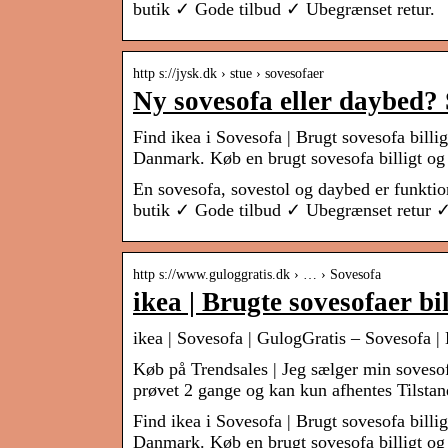
butik ✓ Gode tilbud ✓ Ubegrænset retur.
http s://jysk.dk › stue › sovesofaer
Ny sovesofa eller daybed? 
Find ikea i Sovesofa | Brugt sovesofa billig
Danmark. Køb en brugt sovesofa billigt o
En sovesofa, sovestol og daybed er funktion
butik ✓ Gode tilbud ✓ Ubegrænset retur 
http s://www.guloggratis.dk › … › Sovesofa
ikea | Brugte sovesofaer bi
ikea | Sovesofa | GulogGratis – Sovesofa | 
Køb på Trendsales | Jeg sælger min sovesofa
prøvet 2 gange og kan kun afhentes Tilsta
Find ikea i Sovesofa | Brugt sovesofa billig
Danmark. Køb en brugt sovesofa billigt og