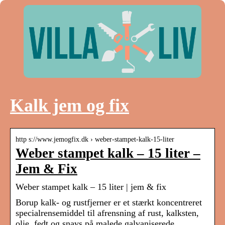
Kalk jem og fix
http s://www.jemogfix.dk › weber-stampet-kalk-15-liter
Weber stampet kalk – 15 liter –
Jem & Fix
Weber stampet kalk – 15 liter | jem & fix
Borup kalk- og rustfjerner er et stærkt koncentreret
specialrensemiddel til afrensning af rust, kalksten,
olie, fedt og snavs på malede galvaniserede