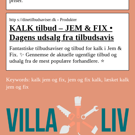
priser.
http s://dinetilbudsaviser.dk › Produkter
KALK tilbud – JEM & FIX •
Dagens udsalg fra tilbudsavis
Fantastiske tilbudsaviser og tilbud for kalk i Jem &
Fix. ✨ Gennemse de aktuelle ugentlige tilbud og
udsalg fra de mest populære forhandlere. ⭐
Keywords: kalk jem og fix, jem og fix kalk, læsket kalk
jem og fix