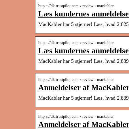
http s://dk.trustpilot.com › review › mackabler
Læs kundernes anmeldelser
MacKabler har 5 stjerner! Læs, hvad 2.825
http s://dk.trustpilot.com › review › mackabler
Læs kundernes anmeldelser
MacKabler har 5 stjerner! Læs, hvad 2.839
http s://dk.trustpilot.com › review › mackabler
Anmeldelser af MacKabler |
MacKabler har 5 stjerner! Læs, hvad 2.839
http s://dk.trustpilot.com › review › mackabler
Anmeldelser af MacKabler |