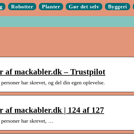
g
Robotter
Planter
Gør det selv
Byggeri
 af mackabler.dk – Trustpilot
personer har skrevet, og del din egen oplevelse.
 af mackabler.dk | 124 af 127
 personer har skrevet, …