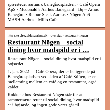
spisesteder aarhus c banegårdspladsen · Café Opera
ApS · Mcdonald’s Aarhus Banegaard · Bq – Århus
Banegård · Retour-Steak Aarhus · Nögen ApS ·
MASH Aarhus · Millo Cafe …
http s://spiseguidenaarhus.dk › oversigt › restaurant-nogen
Restaurant Nögen – social
dining hvor madspild er i …
Restaurant Nögen – social dining hvor madspild er i
højsædet
1. jan. 2022 — Café Opera, der er beliggende på
Banegårdspladsen ved siden af Café Stiften, er en
mellemting mellem en café og en restaurant, også
kaldet.
Kokkene hos Restaurant Nögen står for at
sammensætte retter til social dining, hvor madspild
er i højsæde, og ingen gode varer går til…