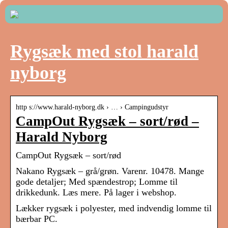
Rygsæk med stol harald
nyborg
http s://www.harald-nyborg.dk › … › Campingudstyr
CampOut Rygsæk – sort/rød –
Harald Nyborg
CampOut Rygsæk – sort/rød
Nakano Rygsæk – grå/grøn. Varenr. 10478. Mange
gode detaljer; Med spændestrop; Lomme til
drikkedunk. Læs mere. På lager i webshop.
Lækker rygsæk i polyester, med indvendig lomme til
bærbar PC.