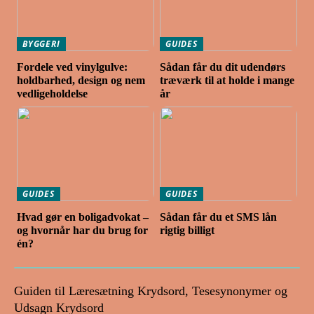
BYGGERI
GUIDES
Fordele ved vinylgulve:
Sådan får du dit udendørs
holdbarhed, design og nem
træværk til at holde i mange
vedligeholdelse
år
GUIDES
GUIDES
Hvad gør en boligadvokat –
Sådan får du et SMS lån
og hvornår har du brug for
rigtig billigt
én?
Guiden til Læresætning Krydsord, Tesesynonymer og
Udsagn Krydsord