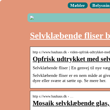
Møbler
Belysnin
Selvklæbende fliser 
http s://www.bauhaus.dk › viden-opfrisk-udtrykket-m
Opfrisk udtrykket med sel
Selvklæbende fliser | En genvej til nye
Selvklæbende fliser er en nem måde at give
dyre eller svære at sætte op. Se mere her.
http s://www.bauhaus.dk › …
Mosaik selvklæbende glas,