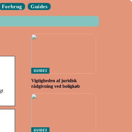
Forbrug
Guides
GUIDES
Vigtigheden af juridisk
rådgivning ved boligkøb
gt
GUIDES