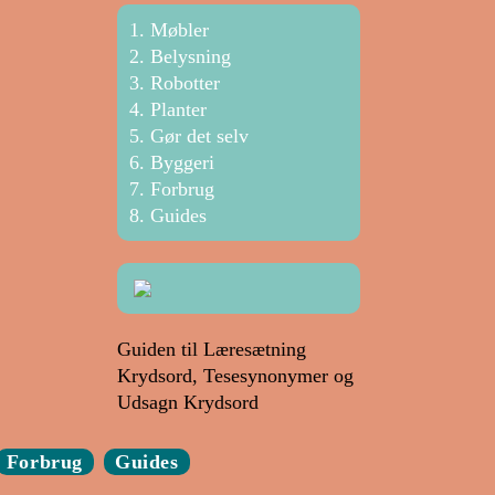
Møbler
Belysning
Robotter
Planter
Gør det selv
Byggeri
Forbrug
Guides
Guiden til Læresætning
Krydsord, Tesesynonymer og
Udsagn Krydsord
Forbrug
Guides