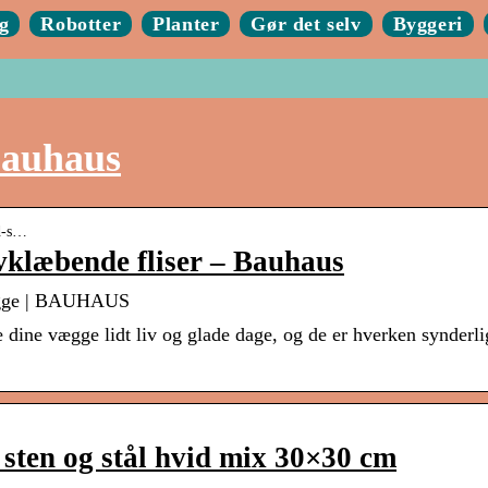
g
Robotter
Planter
Gør det selv
Byggeri
bauhaus
ed-s…
vklæbende fliser – Bauhaus
 vægge | BAUHAUS
 dine vægge lidt liv og glade dage, og de er hverken synderli
 sten og stål hvid mix 30×30 cm