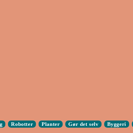
g
Robotter
Planter
Gør det selv
Byggeri