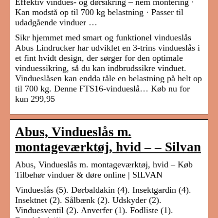
Effektiv vindues- og dørsikring – nem montering ·
Kan modstå op til 700 kg belastning · Passer til
udadgående vinduer …
Sikr hjemmet med smart og funktionel vindueslås
Abus Lindrucker har udviklet en 3-trins vindueslås i
et fint hvidt design, der sørger for den optimale
vinduessikring, så du kan indbrudssikre vinduet.
Vindueslåsen kan endda tåle en belastning på helt op
til 700 kg. Denne FTS16-vindueslå… Køb nu for
kun 299,95
Abus, Vindueslås m.
montageværktøj, hvid – – Silvan
Abus, Vindueslås m. montageværktøj, hvid – Køb
Tilbehør vinduer & døre online | SILVAN
Vindueslås (5). Dørbaldakin (4). Insektgardin (4).
Insektnet (2). Sålbænk (2). Udskyder (2).
Vinduesventil (2). Anverfer (1). Fodliste (1).