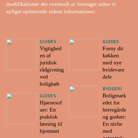
modifikationer der eventuelt er foretaget siden vi
nyligst opdaterede sidens informationer.
GUIDES
GUIDES
Vigtighed
Forny dit
en af
køkken
juridisk
med nye
rådgivning
hvidevare
ved
dele
boligkøb
BYGGERI
Boligmark
GUIDES
Hjørnesof
edet for
aer: En
herregårde
praktisk
og godser:
løsning til
En niche
hjemmet
med
potentiale