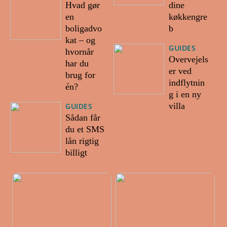
Hvad gør
dine
en
køkkengre
boligadvo
b
kat – og
GUIDES
hvornår
Overvejels
har du
er ved
brug for
indflytnin
én?
g i en ny
villa
GUIDES
Sådan får
du et SMS
lån rigtig
billigt