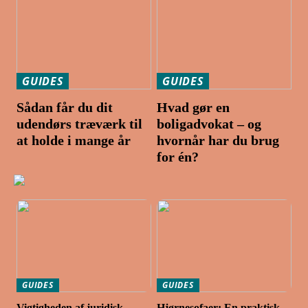
GUIDES
GUIDES
Sådan får du dit
Hvad gør en
udendørs træværk til
boligadvokat – og
at holde i mange år
hvornår har du brug
for én?
GUIDES
GUIDES
Vigtigheden af juridisk
Hjørnesofaer: En praktisk