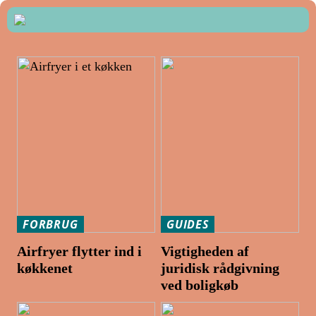
FORBRUG
GUIDES
Airfryer flytter ind i
Vigtigheden af
køkkenet
juridisk rådgivning
ved boligkøb