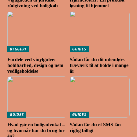
rådgivning ved boligkøb
løsning til hjemmet
BYGGERI
GUIDES
Fordele ved vinylgulve:
Sådan får du dit udendørs
holdbarhed, design og nem
træværk til at holde i mange
vedligeholdelse
år
GUIDES
GUIDES
Hvad gør en boligadvokat –
Sådan får du et SMS lån
og hvornår har du brug for
rigtig billigt
én?