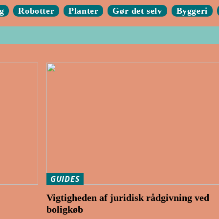
g
Robotter
Planter
Gør det selv
Byggeri
GUIDES
Vigtigheden af juridisk rådgivning ved
boligkøb