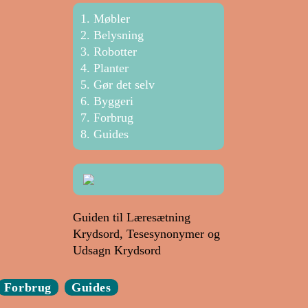
Møbler
Belysning
Robotter
Planter
Gør det selv
Byggeri
Forbrug
Guides
Guiden til Læresætning
Krydsord, Tesesynonymer og
Udsagn Krydsord
Forbrug
Guides