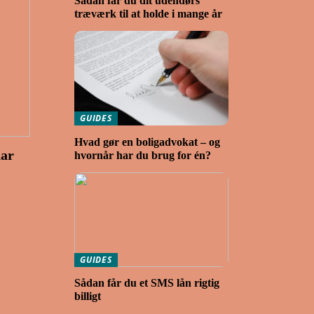
Sådan får du dit udendørs
træværk til at holde i mange år
GUIDES
Hvad gør en boligadvokat – og
har
hvornår har du brug for én?
GUIDES
Sådan får du et SMS lån rigtig
billigt