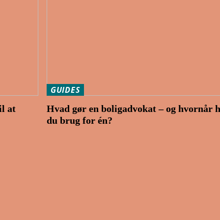
GUIDES
l at
Hvad gør en boligadvokat – og hvornår 
du brug for én?