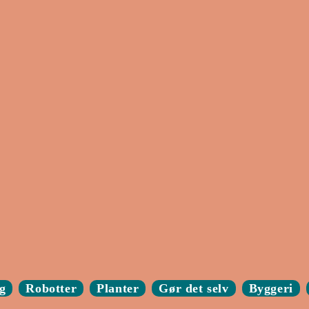
g
Robotter
Planter
Gør det selv
Byggeri