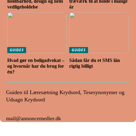
holdbarhed, design og nem
træværk til at holde i mange
vedligeholdelse
år
GUIDES
GUIDES
Hvad gør en boligadvokat –
Sådan får du et SMS lån
og hvornår har du brug for
rigtig billigt
én?
Guiden til Læresætning Krydsord, Tesesynonymer og
Udsagn Krydsord
mail@annoncemedier.dk