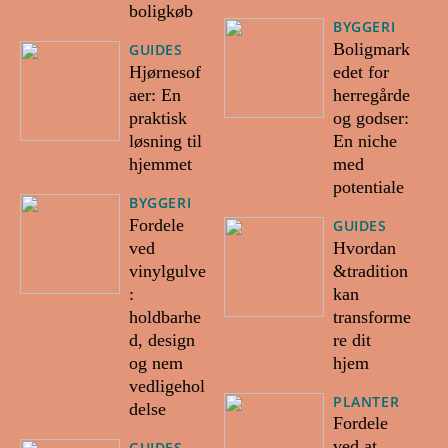
boligkøb
BYGGERI
Boligmark
GUIDES
Hjørnesof
edet for
aer: En
herregårde
praktisk
og godser:
løsning til
En niche
hjemmet
med
potentiale
BYGGERI
Fordele
GUIDES
ved
Hvordan
vinylgulve
&tradition
:
kan
holdbarhe
transforme
d, design
re dit
og nem
hjem
vedligehol
PLANTER
delse
Fordele
ved at
GUIDES