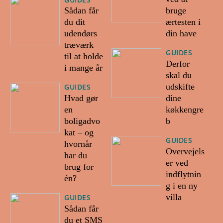
Sådan får
bruge
du dit
ærtesten i
udendørs
din have
træværk
GUIDES
til at holde
Derfor
i mange år
skal du
udskifte
GUIDES
Hvad gør
dine
en
køkkengre
boligadvo
b
kat – og
GUIDES
hvornår
Overvejels
har du
er ved
brug for
indflytnin
én?
g i en ny
villa
GUIDES
Sådan får
du et SMS