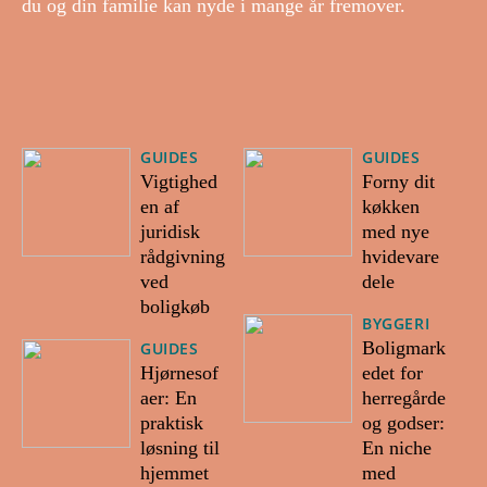
du og din familie kan nyde i mange år fremover.
GUIDES
GUIDES
Vigtighed
Forny dit
en af
køkken
juridisk
med nye
rådgivning
hvidevare
ved
dele
boligkøb
BYGGERI
Boligmark
GUIDES
Hjørnesof
edet for
aer: En
herregårde
praktisk
og godser:
løsning til
En niche
hjemmet
med