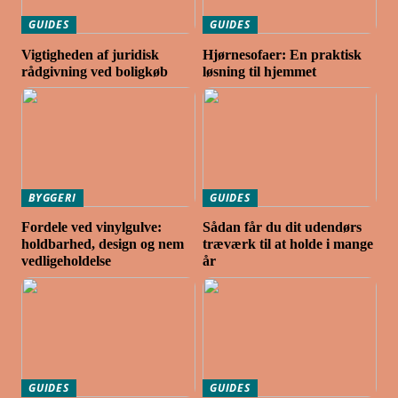
GUIDES
GUIDES
Vigtigheden af juridisk
Hjørnesofaer: En praktisk
rådgivning ved boligkøb
løsning til hjemmet
BYGGERI
GUIDES
Fordele ved vinylgulve:
Sådan får du dit udendørs
holdbarhed, design og nem
træværk til at holde i mange
vedligeholdelse
år
GUIDES
GUIDES