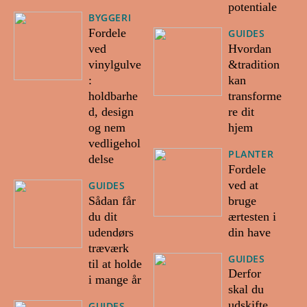
potentiale
BYGGERI
Fordele
GUIDES
ved
Hvordan
vinylgulve
&tradition
:
kan
holdbarhe
transforme
d, design
re dit
og nem
hjem
vedligehol
PLANTER
delse
Fordele
ved at
GUIDES
Sådan får
bruge
du dit
ærtesten i
udendørs
din have
træværk
GUIDES
til at holde
Derfor
i mange år
skal du
udskifte
GUIDES