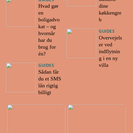
Hvad gør
dine
en
køkkengre
boligadvo
b
kat – og
GUIDES
hvornår
Overvejels
har du
er ved
brug for
indflytnin
én?
g i en ny
villa
GUIDES
Sådan får
du et SMS
lån rigtig
billigt